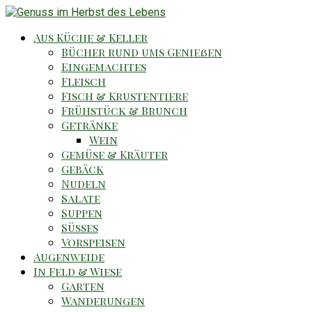
Aus Küche & Keller
Bücher rund ums Genießen
Eingemachtes
Fleisch
Fisch & Krustentiere
Frühstück & Brunch
Getränke
Wein
Gemüse & Kräuter
Gebäck
Nudeln
Salate
Suppen
Süsses
Vorspeisen
Augenweide
In Feld & Wiese
Garten
Wanderungen