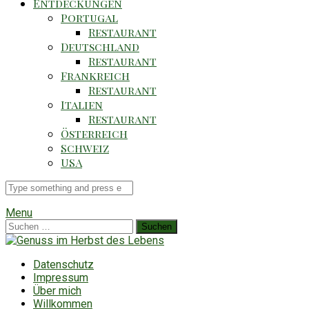
Entdeckungen
Portugal
Restaurant
Deutschland
Restaurant
Frankreich
Restaurant
Italien
Restaurant
Österreich
Schweiz
USA
Suche
für
Menu
Suchen
nach:
Datenschutz
Impressum
Über mich
Willkommen