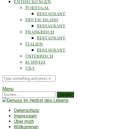
Entdeckungen
Portugal
Restaurant
Deutschland
Restaurant
Frankreich
Restaurant
Italien
Restaurant
Österreich
Schweiz
USA
Suche
für
Menu
Suchen
nach:
Datenschutz
Impressum
Über mich
Willkommen