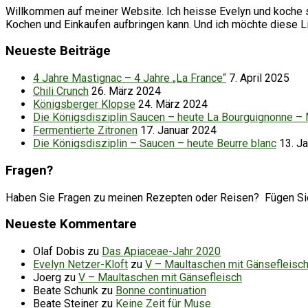
Willkommen auf meiner Website. Ich heisse Evelyn und koche se
Kochen und Einkaufen aufbringen kann. Und ich möchte diese 
Neueste Beiträge
4 Jahre Mastignac – 4 Jahre „La France“
7. April 2025
Chili Crunch
26. März 2024
Königsberger Klopse
24. März 2024
Die Königsdisziplin Saucen – heute La Bourguignonne –
Fermentierte Zitronen
17. Januar 2024
Die Königsdisziplin – Saucen – heute Beurre blanc
13. J
Fragen?
Haben Sie Fragen zu meinen Rezepten oder Reisen? Fügen Sie d
Neueste Kommentare
Olaf Dobis
zu
Das Apiaceae-Jahr 2020
Evelyn Netzer-Kloft
zu
V – Maultaschen mit Gänsefleisc
Joerg
zu
V – Maultaschen mit Gänsefleisch
Beate Schunk
zu
Bonne continuation
Beate Steiner
zu
Keine Zeit für Muse