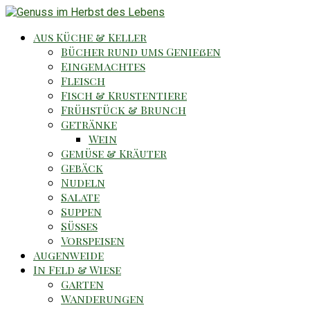
Aus Küche & Keller
Bücher rund ums Genießen
Eingemachtes
Fleisch
Fisch & Krustentiere
Frühstück & Brunch
Getränke
Wein
Gemüse & Kräuter
Gebäck
Nudeln
Salate
Suppen
Süsses
Vorspeisen
Augenweide
In Feld & Wiese
Garten
Wanderungen