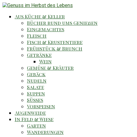
Aus Küche & Keller
Bücher rund ums Genießen
Eingemachtes
Fleisch
Fisch & Krustentiere
Frühstück & Brunch
Getränke
Wein
Gemüse & Kräuter
Gebäck
Nudeln
Salate
Suppen
Süsses
Vorspeisen
Augenweide
In Feld & Wiese
Garten
Wanderungen