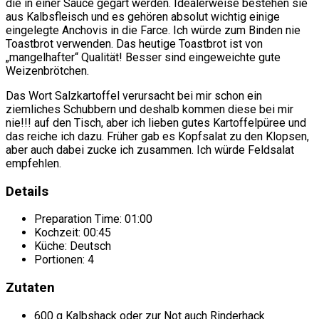
die in einer Sauce gegart werden. Idealerweise bestehen sie
aus Kalbsfleisch und es gehören absolut wichtig einige
eingelegte Anchovis in die Farce. Ich würde zum Binden nie
Toastbrot verwenden. Das heutige Toastbrot ist von
„mangelhafter“ Qualität! Besser sind eingeweichte gute
Weizenbrötchen.
Das Wort Salzkartoffel verursacht bei mir schon ein
ziemliches Schubbern und deshalb kommen diese bei mir
nie!!! auf den Tisch, aber ich lieben gutes Kartoffelpüree und
das reiche ich dazu. Früher gab es Kopfsalat zu den Klopsen,
aber auch dabei zucke ich zusammen. Ich würde Feldsalat
empfehlen.
Details
Preparation Time:
01:00
Kochzeit:
00:45
Küche:
Deutsch
Portionen:
4
Zutaten
600 g Kalbshack oder zur Not auch Rinderhack