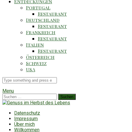
Entdeckungen
Portugal
Restaurant
Deutschland
Restaurant
Frankreich
Restaurant
Italien
Restaurant
Österreich
Schweiz
USA
Suche
für
Menu
Suchen
nach:
Datenschutz
Impressum
Über mich
Willkommen