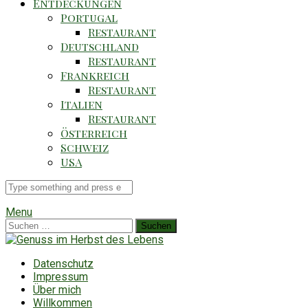
Entdeckungen
Portugal
Restaurant
Deutschland
Restaurant
Frankreich
Restaurant
Italien
Restaurant
Österreich
Schweiz
USA
Suche
für
Menu
Suchen
nach:
Datenschutz
Impressum
Über mich
Willkommen