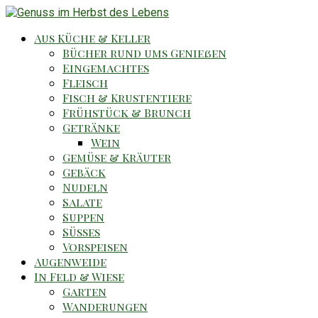
Aus Küche & Keller
Bücher rund ums Genießen
Eingemachtes
Fleisch
Fisch & Krustentiere
Frühstück & Brunch
Getränke
Wein
Gemüse & Kräuter
Gebäck
Nudeln
Salate
Suppen
Süsses
Vorspeisen
Augenweide
In Feld & Wiese
Garten
Wanderungen