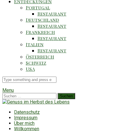
Entdeckungen
Portugal
Restaurant
Deutschland
Restaurant
Frankreich
Restaurant
Italien
Restaurant
Österreich
Schweiz
USA
Suche
für
Menu
Suchen
nach:
Datenschutz
Impressum
Über mich
Willkommen