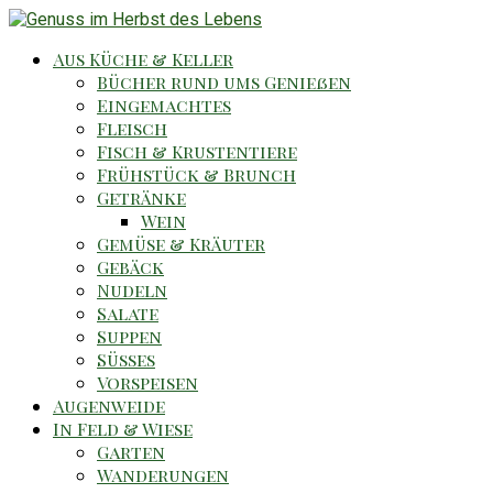
Aus Küche & Keller
Bücher rund ums Genießen
Eingemachtes
Fleisch
Fisch & Krustentiere
Frühstück & Brunch
Getränke
Wein
Gemüse & Kräuter
Gebäck
Nudeln
Salate
Suppen
Süsses
Vorspeisen
Augenweide
In Feld & Wiese
Garten
Wanderungen