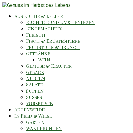
Aus Küche & Keller
Bücher rund ums Genießen
Eingemachtes
Fleisch
Fisch & Krustentiere
Frühstück & Brunch
Getränke
Wein
Gemüse & Kräuter
Gebäck
Nudeln
Salate
Suppen
Süsses
Vorspeisen
Augenweide
In Feld & Wiese
Garten
Wanderungen