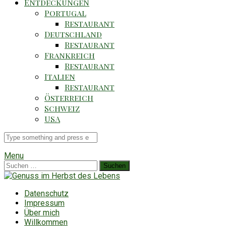
Entdeckungen
Portugal
Restaurant
Deutschland
Restaurant
Frankreich
Restaurant
Italien
Restaurant
Österreich
Schweiz
USA
Suche
für
Menu
Suchen
nach:
Datenschutz
Impressum
Über mich
Willkommen