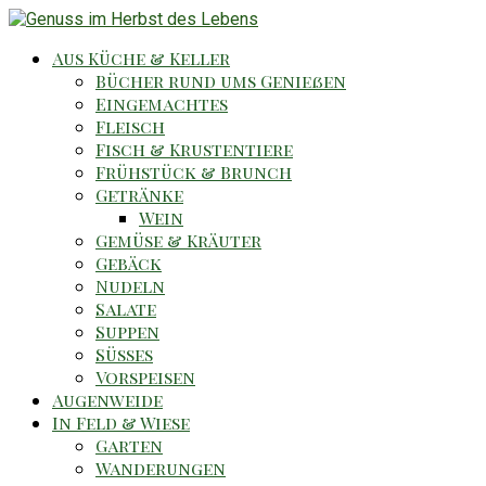
Aus Küche & Keller
Bücher rund ums Genießen
Eingemachtes
Fleisch
Fisch & Krustentiere
Frühstück & Brunch
Getränke
Wein
Gemüse & Kräuter
Gebäck
Nudeln
Salate
Suppen
Süsses
Vorspeisen
Augenweide
In Feld & Wiese
Garten
Wanderungen