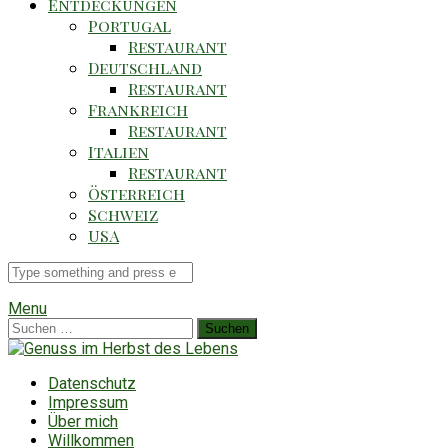
Entdeckungen
Portugal
Restaurant
Deutschland
Restaurant
Frankreich
Restaurant
Italien
Restaurant
Österreich
Schweiz
USA
Suche
für
Menu
Suchen
nach:
Datenschutz
Impressum
Über mich
Willkommen