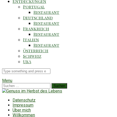
Entdeckungen
Portugal
Restaurant
Deutschland
Restaurant
Frankreich
Restaurant
Italien
Restaurant
Österreich
Schweiz
USA
Suche
für
Menu
Suchen
nach:
Datenschutz
Impressum
Über mich
Willkommen