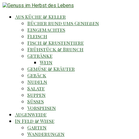
Aus Küche & Keller
Bücher rund ums Genießen
Eingemachtes
Fleisch
Fisch & Krustentiere
Frühstück & Brunch
Getränke
Wein
Gemüse & Kräuter
Gebäck
Nudeln
Salate
Suppen
Süsses
Vorspeisen
Augenweide
In Feld & Wiese
Garten
Wanderungen