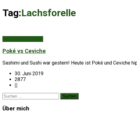
Tag:
Lachsforelle
Aus Küche & Keller
Poké vs Ceviche
Sashimi und Sushi war gestern! Heute ist Poké und Ceviche hi
30. Juni 2019
2877
0
Suchen
nach:
Über mich