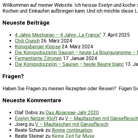
Willkommen auf meiner Website. Ich heisse Evelyn und koche se
Kochen und Einkaufen aufbringen kann. Und ich möchte diese 
Neueste Beiträge
4 Jahre Mastignac – 4 Jahre „La France“
7. April 2025
Chili Crunch
26. März 2024
Königsberger Klopse
24. März 2024
Die Königsdisziplin Saucen – heute La Bourguignonne –
Fermentierte Zitronen
17. Januar 2024
Die Königsdisziplin – Saucen – heute Beurre blanc
13. J
Fragen?
Haben Sie Fragen zu meinen Rezepten oder Reisen? Fügen Sie d
Neueste Kommentare
Olaf Dobis
zu
Das Apiaceae-Jahr 2020
Evelyn Netzer-Kloft
zu
V – Maultaschen mit Gänsefleisc
Joerg
zu
V – Maultaschen mit Gänsefleisch
Beate Schunk
zu
Bonne continuation
Beate Steiner
zu
Keine Zeit für Muse