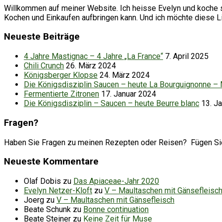
Willkommen auf meiner Website. Ich heisse Evelyn und koche se
Kochen und Einkaufen aufbringen kann. Und ich möchte diese 
Neueste Beiträge
4 Jahre Mastignac – 4 Jahre „La France“
7. April 2025
Chili Crunch
26. März 2024
Königsberger Klopse
24. März 2024
Die Königsdisziplin Saucen – heute La Bourguignonne –
Fermentierte Zitronen
17. Januar 2024
Die Königsdisziplin – Saucen – heute Beurre blanc
13. J
Fragen?
Haben Sie Fragen zu meinen Rezepten oder Reisen? Fügen Sie d
Neueste Kommentare
Olaf Dobis
zu
Das Apiaceae-Jahr 2020
Evelyn Netzer-Kloft
zu
V – Maultaschen mit Gänsefleisc
Joerg
zu
V – Maultaschen mit Gänsefleisch
Beate Schunk
zu
Bonne continuation
Beate Steiner
zu
Keine Zeit für Muse