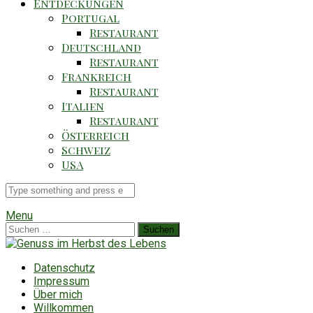
Entdeckungen
Portugal
Restaurant
Deutschland
Restaurant
Frankreich
Restaurant
Italien
Restaurant
Österreich
Schweiz
USA
Suche
für
Menu
Suchen
nach:
Datenschutz
Impressum
Über mich
Willkommen