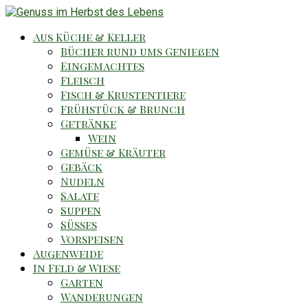
Aus Küche & Keller
Bücher rund ums Genießen
Eingemachtes
Fleisch
Fisch & Krustentiere
Frühstück & Brunch
Getränke
Wein
Gemüse & Kräuter
Gebäck
Nudeln
Salate
Suppen
Süsses
Vorspeisen
Augenweide
In Feld & Wiese
Garten
Wanderungen