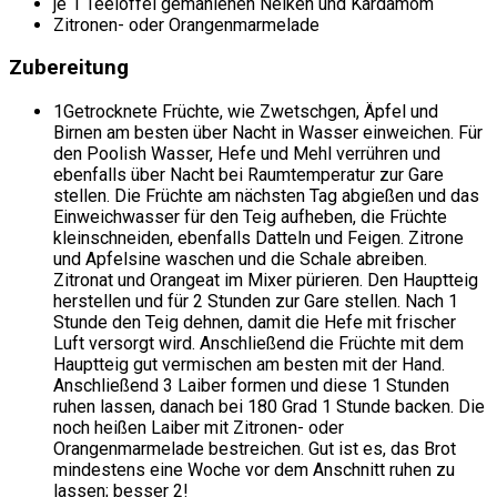
je 1 Teelöffel gemahlenen Nelken und Kardamom
Zitronen- oder Orangenmarmelade
Zubereitung
1
Getrocknete Früchte, wie Zwetschgen, Äpfel und
Birnen am besten über Nacht in Wasser einweichen. Für
den Poolish Wasser, Hefe und Mehl verrühren und
ebenfalls über Nacht bei Raumtemperatur zur Gare
stellen. Die Früchte am nächsten Tag abgießen und das
Einweichwasser für den Teig aufheben, die Früchte
kleinschneiden, ebenfalls Datteln und Feigen. Zitrone
und Apfelsine waschen und die Schale abreiben.
Zitronat und Orangeat im Mixer pürieren. Den Hauptteig
herstellen und für 2 Stunden zur Gare stellen. Nach 1
Stunde den Teig dehnen, damit die Hefe mit frischer
Luft versorgt wird. Anschließend die Früchte mit dem
Hauptteig gut vermischen am besten mit der Hand.
Anschließend 3 Laiber formen und diese 1 Stunden
ruhen lassen, danach bei 180 Grad 1 Stunde backen. Die
noch heißen Laiber mit Zitronen- oder
Orangenmarmelade bestreichen. Gut ist es, das Brot
mindestens eine Woche vor dem Anschnitt ruhen zu
lassen; besser 2!