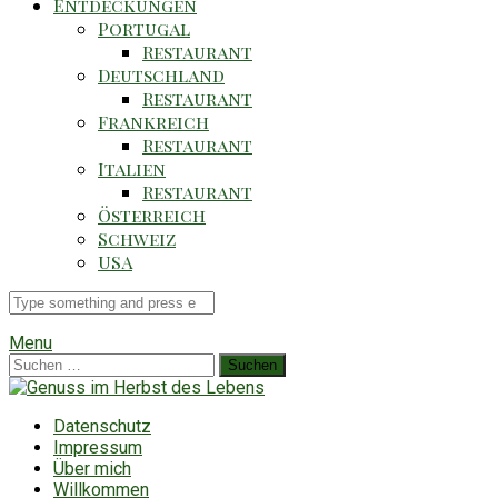
Entdeckungen
Portugal
Restaurant
Deutschland
Restaurant
Frankreich
Restaurant
Italien
Restaurant
Österreich
Schweiz
USA
Suche
für
Menu
Suchen
nach:
Datenschutz
Impressum
Über mich
Willkommen