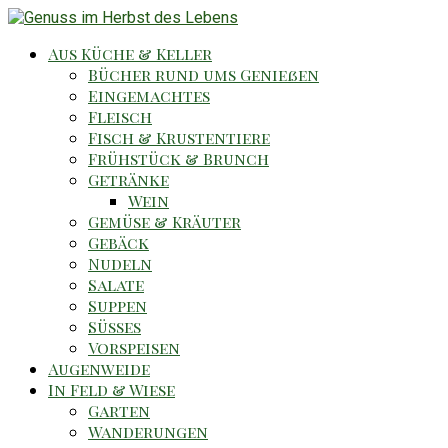
Aus Küche & Keller
Bücher rund ums Genießen
Eingemachtes
Fleisch
Fisch & Krustentiere
Frühstück & Brunch
Getränke
Wein
Gemüse & Kräuter
Gebäck
Nudeln
Salate
Suppen
Süsses
Vorspeisen
Augenweide
In Feld & Wiese
Garten
Wanderungen