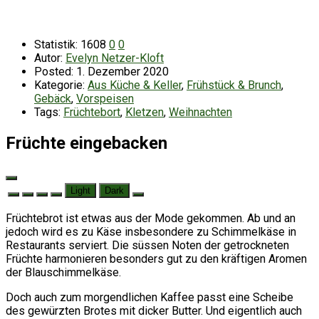
Statistik:
1608
0
0
Autor:
Evelyn Netzer-Kloft
Posted:
1. Dezember 2020
Kategorie:
Aus Küche & Keller
,
Frühstück & Brunch
,
Gebäck
,
Vorspeisen
Tags:
Früchtebort
,
Kletzen
,
Weihnachten
Früchte eingebacken
Light
Dark
Früchtebrot ist etwas aus der Mode gekommen. Ab und an
jedoch wird es zu Käse insbesondere zu Schimmelkäse in
Restaurants serviert. Die süssen Noten der getrockneten
Früchte harmonieren besonders gut zu den kräftigen Aromen
der Blauschimmelkäse.
Doch auch zum morgendlichen Kaffee passt eine Scheibe
des gewürzten Brotes mit dicker Butter. Und eigentlich auch