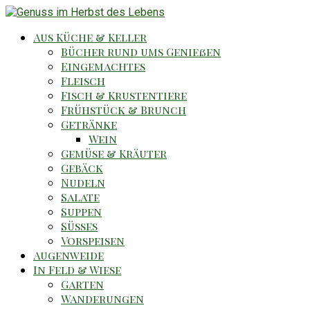
Aus Küche & Keller
Bücher rund ums Genießen
Eingemachtes
Fleisch
Fisch & Krustentiere
Frühstück & Brunch
Getränke
Wein
Gemüse & Kräuter
Gebäck
Nudeln
Salate
Suppen
Süsses
Vorspeisen
Augenweide
In Feld & Wiese
Garten
Wanderungen