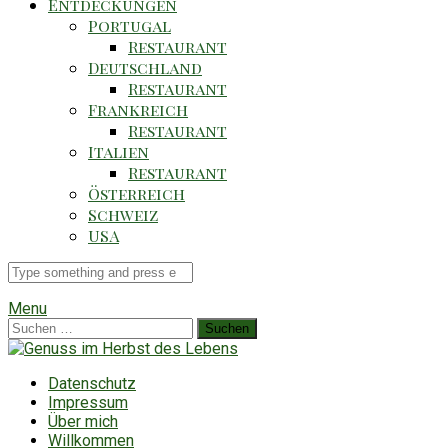
Entdeckungen
Portugal
Restaurant
Deutschland
Restaurant
Frankreich
Restaurant
Italien
Restaurant
Österreich
Schweiz
USA
Suche
für
Menu
Suchen
nach:
Datenschutz
Impressum
Über mich
Willkommen