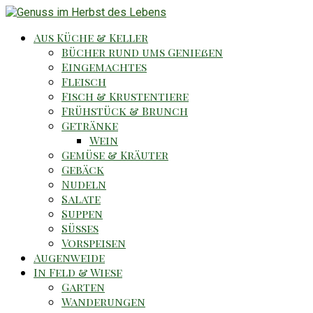
Aus Küche & Keller
Bücher rund ums Genießen
Eingemachtes
Fleisch
Fisch & Krustentiere
Frühstück & Brunch
Getränke
Wein
Gemüse & Kräuter
Gebäck
Nudeln
Salate
Suppen
Süsses
Vorspeisen
Augenweide
In Feld & Wiese
Garten
Wanderungen