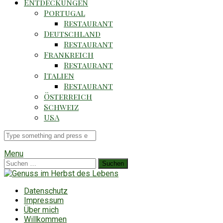
Entdeckungen
Portugal
Restaurant
Deutschland
Restaurant
Frankreich
Restaurant
Italien
Restaurant
Österreich
Schweiz
USA
Suche
für
Menu
Suchen
nach:
Datenschutz
Impressum
Über mich
Willkommen