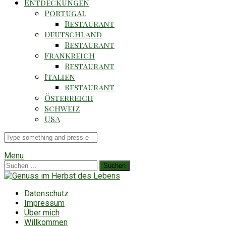
Entdeckungen
Portugal
Restaurant
Deutschland
Restaurant
Frankreich
Restaurant
Italien
Restaurant
Österreich
Schweiz
USA
Suche
für
Menu
Suchen
nach:
Datenschutz
Impressum
Über mich
Willkommen