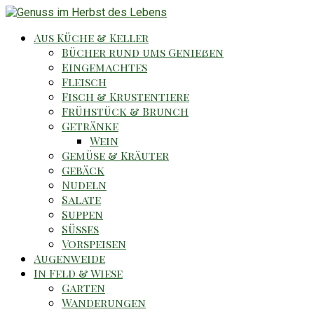
Aus Küche & Keller
Bücher rund ums Genießen
Eingemachtes
Fleisch
Fisch & Krustentiere
Frühstück & Brunch
Getränke
Wein
Gemüse & Kräuter
Gebäck
Nudeln
Salate
Suppen
Süsses
Vorspeisen
Augenweide
In Feld & Wiese
Garten
Wanderungen