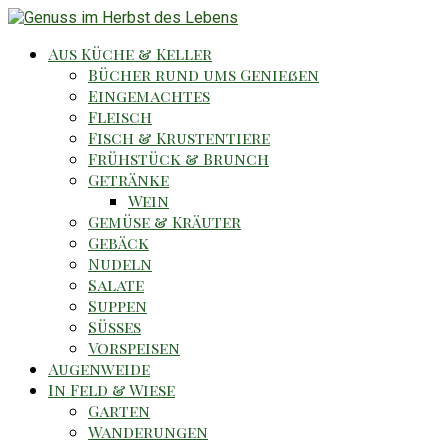
Aus Küche & Keller
Bücher rund ums Genießen
Eingemachtes
Fleisch
Fisch & Krustentiere
Frühstück & Brunch
Getränke
Wein
Gemüse & Kräuter
Gebäck
Nudeln
Salate
Suppen
Süsses
Vorspeisen
Augenweide
In Feld & Wiese
Garten
Wanderungen