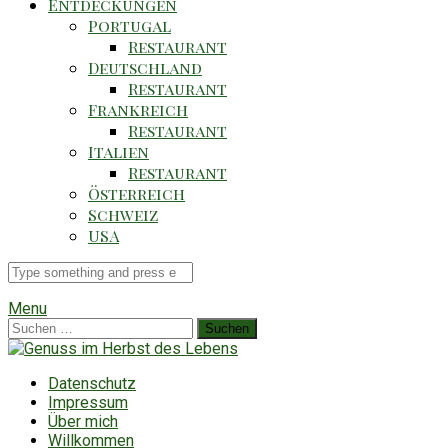
Entdeckungen
Portugal
Restaurant
Deutschland
Restaurant
Frankreich
Restaurant
Italien
Restaurant
Österreich
Schweiz
USA
Suche
für
Menu
Suchen
nach:
Datenschutz
Impressum
Über mich
Willkommen