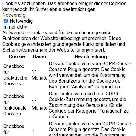
Cookies abzulehnen. Das Ablehnen einiger dieser Cookies
kann jedoch Ihr Surferlebnis beeinträchtigen.
Notwendig
Notwendig
immer aktiv
Notwendige Cookies sind für das ordnungsgemäße
Funktionieren der Website unbedingt erforderlich. Diese
Cookies gewährleisten grundlegende Funktionalitäten und
Sicherheitsmerkmale der Website, anonymisiert.
Cookie
Dauer
Beschreibung
Dieses Cookie wird vom GDPR Cookie
Checkbox
Consent Plugin gesetzt. Das Cookie
für
11
wird verwendet, um die Zustimmung
analytische
Monate
des Benutzers für die Cookies der
Cookies
Kategorie "Analytics" zu speichern.
Das Cookie wird durch die GDPR-
Checkbox
Cookie-Zustimmung gesetzt, um die
für
11
Zustimmung des Benutzers für die
funktionale
Monate
Cookies der Kategorie "Funktional" zu
Cookies
erfassen.
Dieses Cookie wird vom GDPR Cookie
Checkbox
Consent Plugin gesetzt. Das Cookie
für
11
wird verwendet, um die Zustimmung