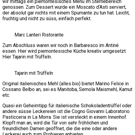
wir mittags ein piemontesisches Menü im Sternebereich
genossen. Zum Dessert wurde ein Moscato d’Asti serviert,
der absolut gar nichts mit einem Spumante zu tun hat. Leicht,
fruchtig und nicht zu süss, einfach perfekt.
Marc Lanteri Ristorante
Zum Abschluss waren wir noch in Barbaresco im Antiné
essen. Hier wird piemontesische Küche kreativ umgesetzt.
Hier Tajarin mit Trüffeln.
Tajarin mit Trüffeln
Original italienisches Mehl (alles bio) bietet Marino Felice in
Cossano Belbo an, sei es Manitoba, Semola Maismehl, Kamut
etc.
Quasi ein Geheimtipp für italienische Schokoladentrüffel oder
andere süsse Leckereien ist die Cogno Giovanni Laboratorio
Pasticceria in La Morra. Sie ist versteckt in einem Innenhof.
Klopft man an, wird die Tür von sehr fröhlichen und
freundlichen Damen geöffnet, die die eine oder andere
Leckerei auch zum Probieren anbieten.