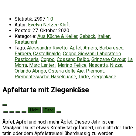
Statistik:
2997
1
0
Autor:
Evelyn Netzer-Kloft
Posted:
27. Oktober 2020
Kategorie:
Aus Küche & Keller
,
Gebäck
,
Italien
,
Restaurant
Tags:
Alessandro Rivetto
,
Äpfel
,
Arneis
,
Barbaresco
,
Barbera
,
Castellinaldo
,
Cogno Giovanni Laboratorio
Pasticceria
,
Coppo
,
Cossano Belbo
,
Grinzane Cavour
,
La
Morra
,
Marc Lanteri
,
Marino Felice
,
Nascetta
,
Nizza
,
Orlando Abrigo
,
Osteria delle Aie
,
Piemont
,
Piemontesische Haselnüsse
,
Tarte
,
Ziegenkäse
Apfeltarte mit Ziegenkäse
Light
Dark
Äpfel, Äpfel und noch mehr Äpfel. Dieses Jahr ist ein
Mastjahr. Da ist etwas Kreativität gefordert, um nicht der Tarte
tatin oder dem Apfelstreusel überdrüssig zu werden.