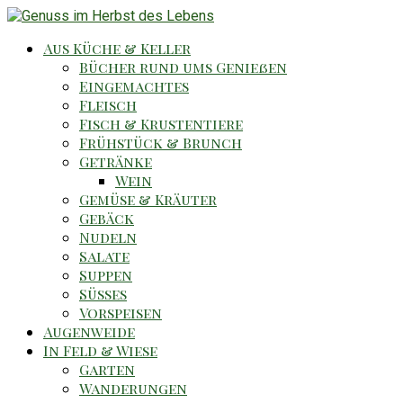
Aus Küche & Keller
Bücher rund ums Genießen
Eingemachtes
Fleisch
Fisch & Krustentiere
Frühstück & Brunch
Getränke
Wein
Gemüse & Kräuter
Gebäck
Nudeln
Salate
Suppen
Süsses
Vorspeisen
Augenweide
In Feld & Wiese
Garten
Wanderungen