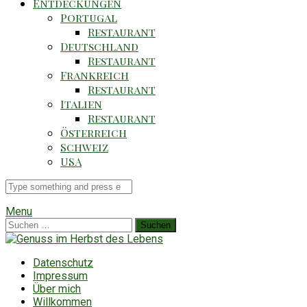
Entdeckungen
Portugal
Restaurant
Deutschland
Restaurant
Frankreich
Restaurant
Italien
Restaurant
Österreich
Schweiz
USA
Suche
für
Menu
Suchen
nach:
Datenschutz
Impressum
Über mich
Willkommen