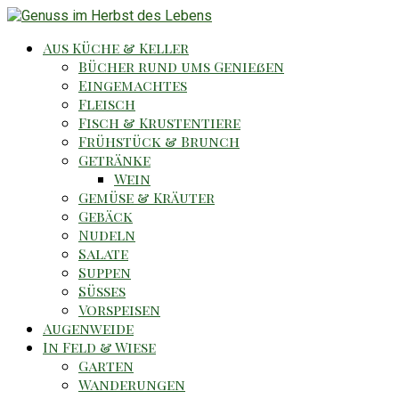
Aus Küche & Keller
Bücher rund ums Genießen
Eingemachtes
Fleisch
Fisch & Krustentiere
Frühstück & Brunch
Getränke
Wein
Gemüse & Kräuter
Gebäck
Nudeln
Salate
Suppen
Süsses
Vorspeisen
Augenweide
In Feld & Wiese
Garten
Wanderungen