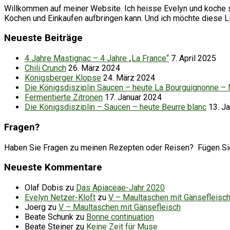
Willkommen auf meiner Website. Ich heisse Evelyn und koche se
Kochen und Einkaufen aufbringen kann. Und ich möchte diese 
Neueste Beiträge
4 Jahre Mastignac – 4 Jahre „La France“
7. April 2025
Chili Crunch
26. März 2024
Königsberger Klopse
24. März 2024
Die Königsdisziplin Saucen – heute La Bourguignonne –
Fermentierte Zitronen
17. Januar 2024
Die Königsdisziplin – Saucen – heute Beurre blanc
13. J
Fragen?
Haben Sie Fragen zu meinen Rezepten oder Reisen? Fügen Sie d
Neueste Kommentare
Olaf Dobis
zu
Das Apiaceae-Jahr 2020
Evelyn Netzer-Kloft
zu
V – Maultaschen mit Gänsefleisc
Joerg
zu
V – Maultaschen mit Gänsefleisch
Beate Schunk
zu
Bonne continuation
Beate Steiner
zu
Keine Zeit für Muse