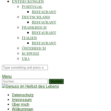
Entdeckungen
Portugal
Restaurant
Deutschland
Restaurant
Frankreich
Restaurant
Italien
Restaurant
Österreich
Schweiz
USA
Suche
für
Menu
Suchen
nach:
Datenschutz
Impressum
Über mich
Willkommen