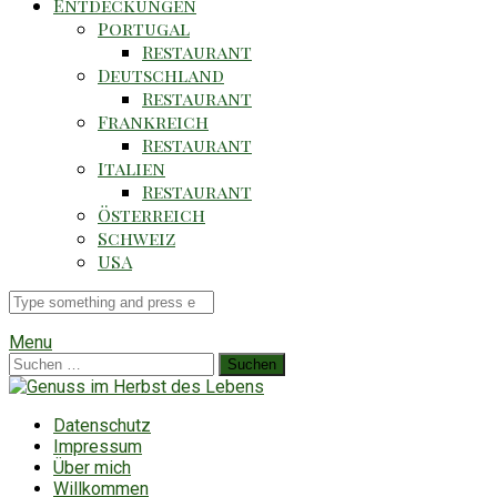
Entdeckungen
Portugal
Restaurant
Deutschland
Restaurant
Frankreich
Restaurant
Italien
Restaurant
Österreich
Schweiz
USA
Suche
für
Menu
Suchen
nach:
Datenschutz
Impressum
Über mich
Willkommen