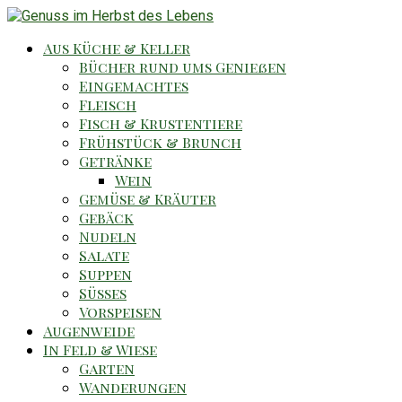
Aus Küche & Keller
Bücher rund ums Genießen
Eingemachtes
Fleisch
Fisch & Krustentiere
Frühstück & Brunch
Getränke
Wein
Gemüse & Kräuter
Gebäck
Nudeln
Salate
Suppen
Süsses
Vorspeisen
Augenweide
In Feld & Wiese
Garten
Wanderungen