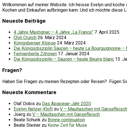
Willkommen auf meiner Website. Ich heisse Evelyn und koche se
Kochen und Einkaufen aufbringen kann. Und ich möchte diese 
Neueste Beiträge
4 Jahre Mastignac – 4 Jahre „La France“
7. April 2025
Chili Crunch
26. März 2024
Königsberger Klopse
24. März 2024
Die Königsdisziplin Saucen – heute La Bourguignonne –
Fermentierte Zitronen
17. Januar 2024
Die Königsdisziplin – Saucen – heute Beurre blanc
13. J
Fragen?
Haben Sie Fragen zu meinen Rezepten oder Reisen? Fügen Sie d
Neueste Kommentare
Olaf Dobis
zu
Das Apiaceae-Jahr 2020
Evelyn Netzer-Kloft
zu
V – Maultaschen mit Gänsefleisc
Joerg
zu
V – Maultaschen mit Gänsefleisch
Beate Schunk
zu
Bonne continuation
Beate Steiner
zu
Keine Zeit für Muse