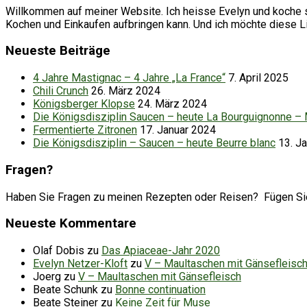
Willkommen auf meiner Website. Ich heisse Evelyn und koche se
Kochen und Einkaufen aufbringen kann. Und ich möchte diese 
Neueste Beiträge
4 Jahre Mastignac – 4 Jahre „La France“
7. April 2025
Chili Crunch
26. März 2024
Königsberger Klopse
24. März 2024
Die Königsdisziplin Saucen – heute La Bourguignonne –
Fermentierte Zitronen
17. Januar 2024
Die Königsdisziplin – Saucen – heute Beurre blanc
13. J
Fragen?
Haben Sie Fragen zu meinen Rezepten oder Reisen? Fügen Sie d
Neueste Kommentare
Olaf Dobis
zu
Das Apiaceae-Jahr 2020
Evelyn Netzer-Kloft
zu
V – Maultaschen mit Gänsefleisc
Joerg
zu
V – Maultaschen mit Gänsefleisch
Beate Schunk
zu
Bonne continuation
Beate Steiner
zu
Keine Zeit für Muse