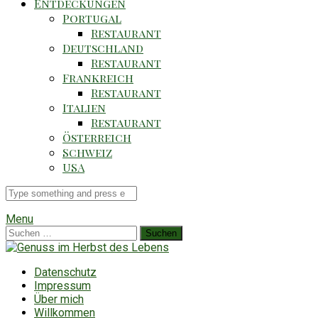
Entdeckungen
Portugal
Restaurant
Deutschland
Restaurant
Frankreich
Restaurant
Italien
Restaurant
Österreich
Schweiz
USA
Suche
für
Menu
Suchen
nach:
Datenschutz
Impressum
Über mich
Willkommen