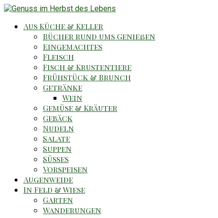
Aus Küche & Keller
Bücher rund ums Genießen
Eingemachtes
Fleisch
Fisch & Krustentiere
Frühstück & Brunch
Getränke
Wein
Gemüse & Kräuter
Gebäck
Nudeln
Salate
Suppen
Süsses
Vorspeisen
Augenweide
In Feld & Wiese
Garten
Wanderungen