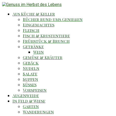
Aus Küche & Keller
Bücher rund ums Genießen
Eingemachtes
Fleisch
Fisch & Krustentiere
Frühstück & Brunch
Getränke
Wein
Gemüse & Kräuter
Gebäck
Nudeln
Salate
Suppen
Süsses
Vorspeisen
Augenweide
In Feld & Wiese
Garten
Wanderungen