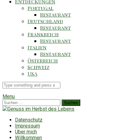
Entdeckungen
Portugal
Restaurant
Deutschland
Restaurant
Frankreich
Restaurant
Italien
Restaurant
Österreich
Schweiz
USA
Suche
für
Menu
Suchen
nach:
Datenschutz
Impressum
Über mich
Willkommen