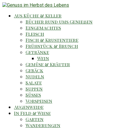
Aus Küche & Keller
Bücher rund ums Genießen
Eingemachtes
Fleisch
Fisch & Krustentiere
Frühstück & Brunch
Getränke
Wein
Gemüse & Kräuter
Gebäck
Nudeln
Salate
Suppen
Süsses
Vorspeisen
Augenweide
In Feld & Wiese
Garten
Wanderungen