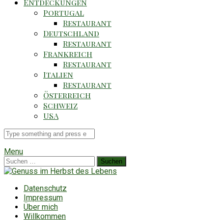
Entdeckungen
Portugal
Restaurant
Deutschland
Restaurant
Frankreich
Restaurant
Italien
Restaurant
Österreich
Schweiz
USA
Suche
für
Menu
Suchen
nach:
Datenschutz
Impressum
Über mich
Willkommen