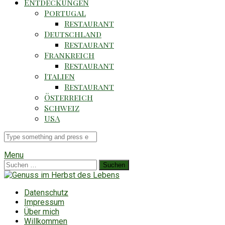
Entdeckungen
Portugal
Restaurant
Deutschland
Restaurant
Frankreich
Restaurant
Italien
Restaurant
Österreich
Schweiz
USA
Suche
für
Menu
Suchen
nach:
Datenschutz
Impressum
Über mich
Willkommen