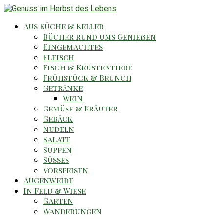
Aus Küche & Keller
Bücher rund ums Genießen
Eingemachtes
Fleisch
Fisch & Krustentiere
Frühstück & Brunch
Getränke
Wein
Gemüse & Kräuter
Gebäck
Nudeln
Salate
Suppen
Süsses
Vorspeisen
Augenweide
In Feld & Wiese
Garten
Wanderungen