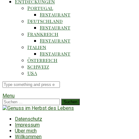
Entdeckungen
Portugal
Restaurant
Deutschland
Restaurant
Frankreich
Restaurant
Italien
Restaurant
Österreich
Schweiz
USA
Suche
für
Menu
Suchen
nach:
Datenschutz
Impressum
Über mich
Willkommen