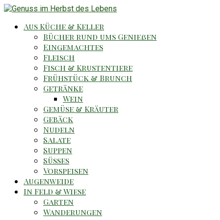
Aus Küche & Keller
Bücher rund ums Genießen
Eingemachtes
Fleisch
Fisch & Krustentiere
Frühstück & Brunch
Getränke
Wein
Gemüse & Kräuter
Gebäck
Nudeln
Salate
Suppen
Süsses
Vorspeisen
Augenweide
In Feld & Wiese
Garten
Wanderungen