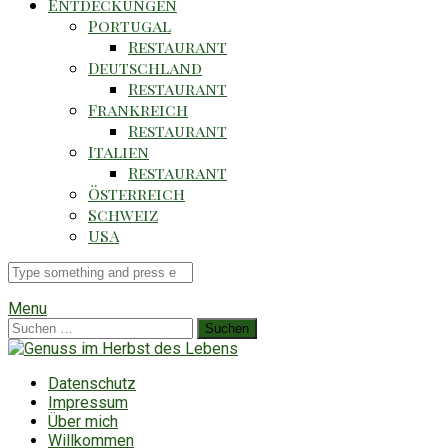
Entdeckungen
Portugal
Restaurant
Deutschland
Restaurant
Frankreich
Restaurant
Italien
Restaurant
Österreich
Schweiz
USA
Suche
für
Menu
Suchen
nach:
Datenschutz
Impressum
Über mich
Willkommen