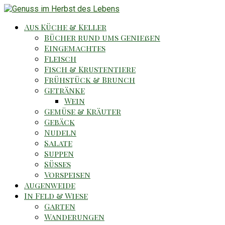
Aus Küche & Keller
Bücher rund ums Genießen
Eingemachtes
Fleisch
Fisch & Krustentiere
Frühstück & Brunch
Getränke
Wein
Gemüse & Kräuter
Gebäck
Nudeln
Salate
Suppen
Süsses
Vorspeisen
Augenweide
In Feld & Wiese
Garten
Wanderungen