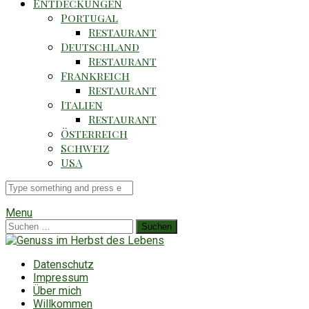
Entdeckungen
Portugal
Restaurant
Deutschland
Restaurant
Frankreich
Restaurant
Italien
Restaurant
Österreich
Schweiz
USA
Suche
für
Menu
Suchen
nach:
Datenschutz
Impressum
Über mich
Willkommen