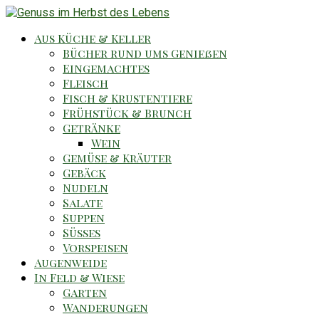
Aus Küche & Keller
Bücher rund ums Genießen
Eingemachtes
Fleisch
Fisch & Krustentiere
Frühstück & Brunch
Getränke
Wein
Gemüse & Kräuter
Gebäck
Nudeln
Salate
Suppen
Süsses
Vorspeisen
Augenweide
In Feld & Wiese
Garten
Wanderungen