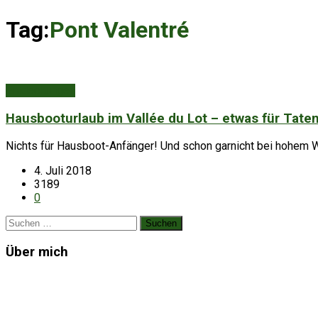
Tag:
Pont Valentré
Entdeckungen
Hausbooturlaub im Vallée du Lot – etwas für Tate
Nichts für Hausboot-Anfänger! Und schon garnicht bei hohem W
4. Juli 2018
3189
0
Suchen
nach:
Über mich