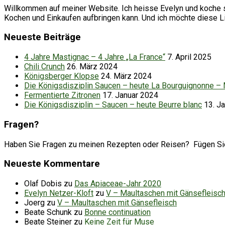
Willkommen auf meiner Website. Ich heisse Evelyn und koche se
Kochen und Einkaufen aufbringen kann. Und ich möchte diese 
Neueste Beiträge
4 Jahre Mastignac – 4 Jahre „La France“
7. April 2025
Chili Crunch
26. März 2024
Königsberger Klopse
24. März 2024
Die Königsdisziplin Saucen – heute La Bourguignonne –
Fermentierte Zitronen
17. Januar 2024
Die Königsdisziplin – Saucen – heute Beurre blanc
13. J
Fragen?
Haben Sie Fragen zu meinen Rezepten oder Reisen? Fügen Sie d
Neueste Kommentare
Olaf Dobis
zu
Das Apiaceae-Jahr 2020
Evelyn Netzer-Kloft
zu
V – Maultaschen mit Gänsefleisc
Joerg
zu
V – Maultaschen mit Gänsefleisch
Beate Schunk
zu
Bonne continuation
Beate Steiner
zu
Keine Zeit für Muse