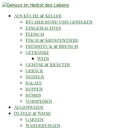
Aus Küche & Keller
Bücher rund ums Genießen
Eingemachtes
Fleisch
Fisch & Krustentiere
Frühstück & Brunch
Getränke
Wein
Gemüse & Kräuter
Gebäck
Nudeln
Salate
Suppen
Süsses
Vorspeisen
Augenweide
In Feld & Wiese
Garten
Wanderungen