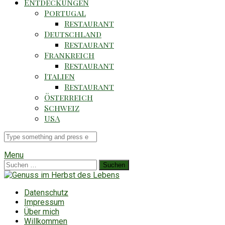
Entdeckungen
Portugal
Restaurant
Deutschland
Restaurant
Frankreich
Restaurant
Italien
Restaurant
Österreich
Schweiz
USA
Suche
für
Menu
Suchen
nach:
Datenschutz
Impressum
Über mich
Willkommen