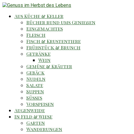
Aus Küche & Keller
Bücher rund ums Genießen
Eingemachtes
Fleisch
Fisch & Krustentiere
Frühstück & Brunch
Getränke
Wein
Gemüse & Kräuter
Gebäck
Nudeln
Salate
Suppen
Süsses
Vorspeisen
Augenweide
In Feld & Wiese
Garten
Wanderungen