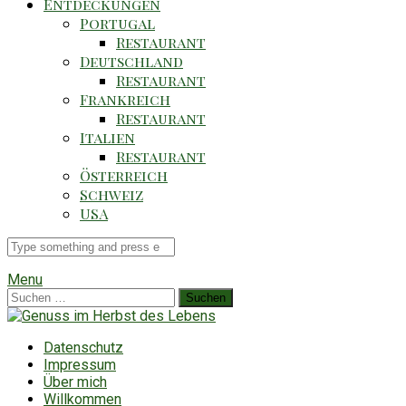
Entdeckungen
Portugal
Restaurant
Deutschland
Restaurant
Frankreich
Restaurant
Italien
Restaurant
Österreich
Schweiz
USA
Suche
für
Menu
Suchen
nach:
Datenschutz
Impressum
Über mich
Willkommen