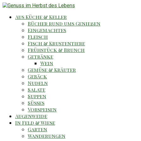
Aus Küche & Keller
Bücher rund ums Genießen
Eingemachtes
Fleisch
Fisch & Krustentiere
Frühstück & Brunch
Getränke
Wein
Gemüse & Kräuter
Gebäck
Nudeln
Salate
Suppen
Süsses
Vorspeisen
Augenweide
In Feld & Wiese
Garten
Wanderungen