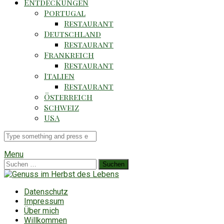
Entdeckungen
Portugal
Restaurant
Deutschland
Restaurant
Frankreich
Restaurant
Italien
Restaurant
Österreich
Schweiz
USA
Suche
für
Menu
Suchen
nach:
Datenschutz
Impressum
Über mich
Willkommen