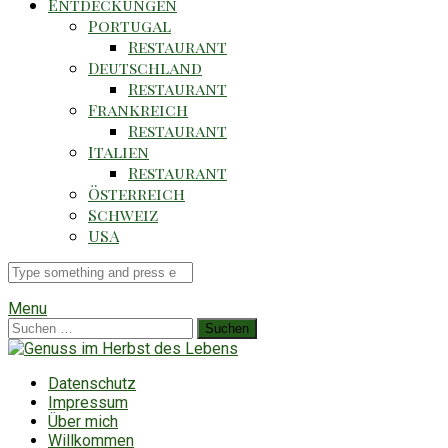
Entdeckungen
Portugal
Restaurant
Deutschland
Restaurant
Frankreich
Restaurant
Italien
Restaurant
Österreich
Schweiz
USA
Suche
für
Menu
Suchen
nach:
Datenschutz
Impressum
Über mich
Willkommen