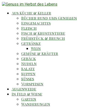
Aus Küche & Keller
Bücher rund ums Genießen
Eingemachtes
Fleisch
Fisch & Krustentiere
Frühstück & Brunch
Getränke
Wein
Gemüse & Kräuter
Gebäck
Nudeln
Salate
Suppen
Süsses
Vorspeisen
Augenweide
In Feld & Wiese
Garten
Wanderungen