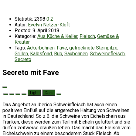
Statistik:
2398
0
2
Autor:
Evelyn Netzer-Kloft
Posted:
9. April 2018
Kategorie:
Aus Küche & Keller
,
Fleisch
,
Gemüse &
Kräuter
Tags:
Ackerbohnen
,
Fave
,
getrocknete Steinpilze
,
Grillen
,
Kalbsfond
,
Rub
,
Saubohnen
,
Schweinefleisch
,
Secreto
Secreto mit Fave
Light
Dark
Das Angebot an Iberico Schweinfleisch hat auch einen
positiven Einfluß auf die artgerechte Haltung von Schweinen
in Deutschland. So z.B. die Schweine von Eichelschein aus
Franken, diese werden zum Teil mit Eicheln gefüttert und sie
dürfen zeitweise draußen leben. Das macht das Fleisch vom
Eichelschwein zu einem besonderem Stück Fleisch. Ab