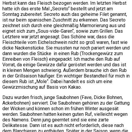
Herbst kann das Fleisch bezogen werden. Im letzten Herbst
hatte ich das erste Mal „Secreto“ bestellt und jetzt am
Sonntag zubereitet. Secreto auch das geheime Filet genannt,
ist nur beim spanischen Zuschnitt zu erkennen. Das Secreto
zeichnet sich durch eine gleichmäßig Marmorierung aus und
eignet sich zum „Sous-vide-Garen“, sowie zum Grillen. Das
Letztere war jetzt angesagt. Das Schöne war, dass die
Fleischteile vom Eichelschwein nicht so groß waren, fast wie
dicke Nackenstücke. Sie mussten nur noch pariert werden und
dann wurden die Stücke in einen Rub (Trockengewürz zum
Einreiben von Fleisch) eingepackt. Ich mache den Rub auf
Vorrat, da einige Gewürze dafür geröstet werden und das ist
in kleinen Mengen schwierig. Außerdem brauche ich den Rub
in der Grillsaison häufiger. Ein wichtiger Bestandteil für mich in
diesem Rub ist „Mole“. Dabei handelt es sich um eine
Gewürzmischung auf Basis von Kakao.
Dazu wurden frisch, junge Saubohnen (Fave, Dicke Bohnen,
Ackerbohnen) serviert. Die Saubohnen gehören zu der Gattung
der Wicken und können schon im frühen Winter ausgesät
werden. Saubohnen hatten keinen guten Ruf, vielleicht wegen
des Namens. Denn jung geerntet sind sie eine zarte
Delikatesse. Dann ist es auch nicht erforderlich, diese nach
dem Blanchieren zu enthäuten. Später in der Saison, wenn die