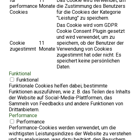
für
11
Das Cookie wird verwendet, um
performance
Monate
die Zustimmung des Benutzers
Cookies
für die Cookies der Kategorie
"Leistung" zu speichern.
Das Cookie wird vom GDPR
Cookie Consent Plugin gesetzt
und wird verwendet, um zu
Cookie
11
speichern, ob der Benutzer der
zugestimmt
Monate
Verwendung von Cookies
zugestimmt hat oder nicht. Es
speichert keine persönlichen
Daten.
Funktional
Funktional
Funktionale Cookies helfen dabei, bestimmte
Funktionen auszuführen, wie z. B. das Teilen des Inhalts
der Website auf Social-Media-Plattformen, das
Sammeln von Feedbacks und andere Funktionen von
Drittanbietern.
Performance
Performance
Performance-Cookies werden verwendet, um die
wichtigsten Leistungsindizes der Website zu verstehen
und zu analysieren, was dazu beiträgt, den Besuchern