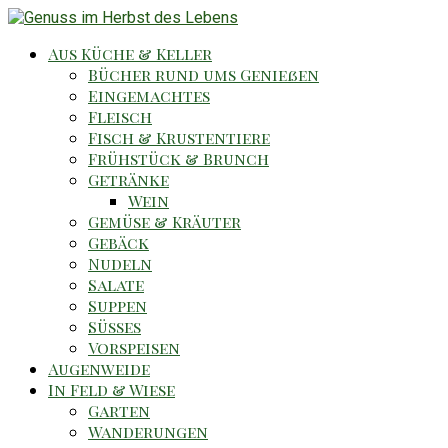
Aus Küche & Keller
Bücher rund ums Genießen
Eingemachtes
Fleisch
Fisch & Krustentiere
Frühstück & Brunch
Getränke
Wein
Gemüse & Kräuter
Gebäck
Nudeln
Salate
Suppen
Süsses
Vorspeisen
Augenweide
In Feld & Wiese
Garten
Wanderungen