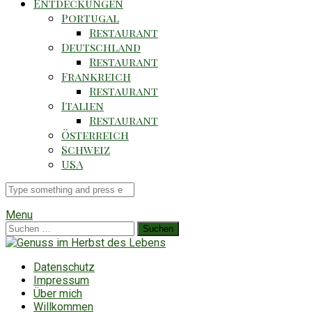
Entdeckungen
Portugal
Restaurant
Deutschland
Restaurant
Frankreich
Restaurant
Italien
Restaurant
Österreich
Schweiz
USA
Suche
für
Menu
Suchen
nach:
Datenschutz
Impressum
Über mich
Willkommen