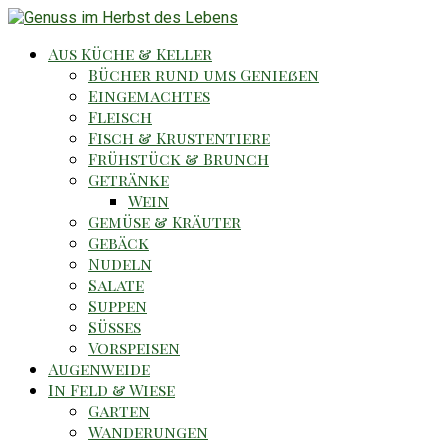
Aus Küche & Keller
Bücher rund ums Genießen
Eingemachtes
Fleisch
Fisch & Krustentiere
Frühstück & Brunch
Getränke
Wein
Gemüse & Kräuter
Gebäck
Nudeln
Salate
Suppen
Süsses
Vorspeisen
Augenweide
In Feld & Wiese
Garten
Wanderungen