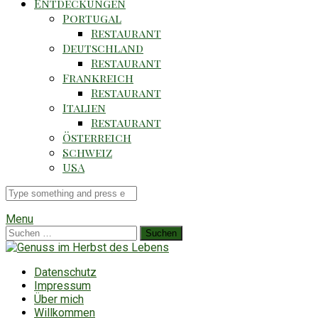
Entdeckungen
Portugal
Restaurant
Deutschland
Restaurant
Frankreich
Restaurant
Italien
Restaurant
Österreich
Schweiz
USA
Suche
für
Menu
Suchen
nach:
Datenschutz
Impressum
Über mich
Willkommen