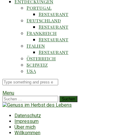
Entdeckungen
Portugal
Restaurant
Deutschland
Restaurant
Frankreich
Restaurant
Italien
Restaurant
Österreich
Schweiz
USA
Suche
für
Menu
Suchen
nach:
Datenschutz
Impressum
Über mich
Willkommen