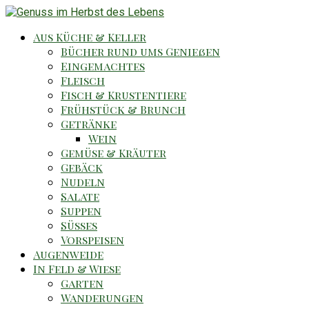
Aus Küche & Keller
Bücher rund ums Genießen
Eingemachtes
Fleisch
Fisch & Krustentiere
Frühstück & Brunch
Getränke
Wein
Gemüse & Kräuter
Gebäck
Nudeln
Salate
Suppen
Süsses
Vorspeisen
Augenweide
In Feld & Wiese
Garten
Wanderungen