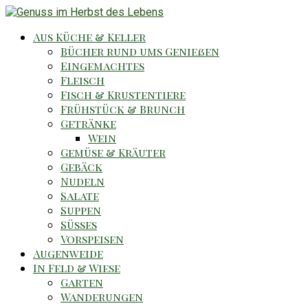
Aus Küche & Keller
Bücher rund ums Genießen
Eingemachtes
Fleisch
Fisch & Krustentiere
Frühstück & Brunch
Getränke
Wein
Gemüse & Kräuter
Gebäck
Nudeln
Salate
Suppen
Süsses
Vorspeisen
Augenweide
In Feld & Wiese
Garten
Wanderungen