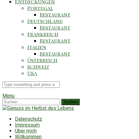
Entdeckungen
Portugal
Restaurant
Deutschland
Restaurant
Frankreich
Restaurant
Italien
Restaurant
Österreich
Schweiz
USA
Suche
für
Menu
Suchen
nach:
Datenschutz
Impressum
Über mich
Willkommen