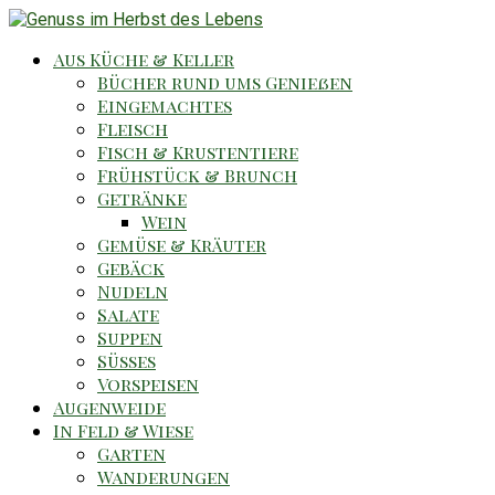
Aus Küche & Keller
Bücher rund ums Genießen
Eingemachtes
Fleisch
Fisch & Krustentiere
Frühstück & Brunch
Getränke
Wein
Gemüse & Kräuter
Gebäck
Nudeln
Salate
Suppen
Süsses
Vorspeisen
Augenweide
In Feld & Wiese
Garten
Wanderungen