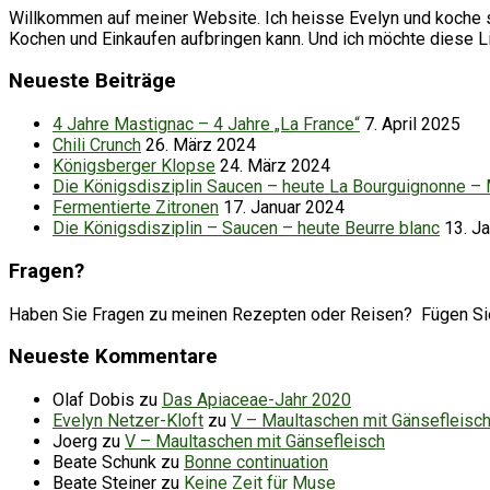
Willkommen auf meiner Website. Ich heisse Evelyn und koche se
Kochen und Einkaufen aufbringen kann. Und ich möchte diese 
Neueste Beiträge
4 Jahre Mastignac – 4 Jahre „La France“
7. April 2025
Chili Crunch
26. März 2024
Königsberger Klopse
24. März 2024
Die Königsdisziplin Saucen – heute La Bourguignonne –
Fermentierte Zitronen
17. Januar 2024
Die Königsdisziplin – Saucen – heute Beurre blanc
13. J
Fragen?
Haben Sie Fragen zu meinen Rezepten oder Reisen? Fügen Sie d
Neueste Kommentare
Olaf Dobis
zu
Das Apiaceae-Jahr 2020
Evelyn Netzer-Kloft
zu
V – Maultaschen mit Gänsefleisc
Joerg
zu
V – Maultaschen mit Gänsefleisch
Beate Schunk
zu
Bonne continuation
Beate Steiner
zu
Keine Zeit für Muse