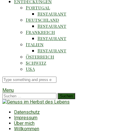
Entdeckungen
Portugal
Restaurant
Deutschland
Restaurant
Frankreich
Restaurant
Italien
Restaurant
Österreich
Schweiz
USA
Suche
für
Menu
Suchen
nach:
Datenschutz
Impressum
Über mich
Willkommen