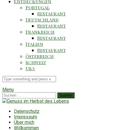
Entdeckungen
Portugal
Restaurant
Deutschland
Restaurant
Frankreich
Restaurant
Italien
Restaurant
Österreich
Schweiz
USA
Suche
für
Menu
Suchen
nach:
Datenschutz
Impressum
Über mich
Willkommen