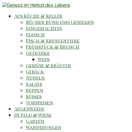
Aus Küche & Keller
Bücher rund ums Genießen
Eingemachtes
Fleisch
Fisch & Krustentiere
Frühstück & Brunch
Getränke
Wein
Gemüse & Kräuter
Gebäck
Nudeln
Salate
Suppen
Süsses
Vorspeisen
Augenweide
In Feld & Wiese
Garten
Wanderungen