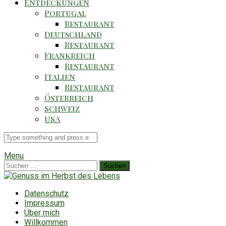
Entdeckungen
Portugal
Restaurant
Deutschland
Restaurant
Frankreich
Restaurant
Italien
Restaurant
Österreich
Schweiz
USA
Suche
für
Menu
Suchen
nach:
Datenschutz
Impressum
Über mich
Willkommen