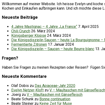
Willkommen auf meiner Website. Ich heisse Evelyn und koche se
Kochen und Einkaufen aufbringen kann. Und ich möchte diese 
Neueste Beiträge
4 Jahre Mastignac – 4 Jahre „La France“
7. April 2025
Chili Crunch
26. März 2024
Königsberger Klopse
24. März 2024
Die Königsdisziplin Saucen – heute La Bourguignonne –
Fermentierte Zitronen
17. Januar 2024
Die Königsdisziplin – Saucen – heute Beurre blanc
13. J
Fragen?
Haben Sie Fragen zu meinen Rezepten oder Reisen? Fügen Sie d
Neueste Kommentare
Olaf Dobis
zu
Das Apiaceae-Jahr 2020
Evelyn Netzer-Kloft
zu
V – Maultaschen mit Gänsefleisc
Joerg
zu
V – Maultaschen mit Gänsefleisch
Beate Schunk
zu
Bonne continuation
Beate Steiner
zu
Keine Zeit für Muse