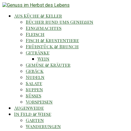
Aus Küche & Keller
Bücher rund ums Genießen
Eingemachtes
Fleisch
Fisch & Krustentiere
Frühstück & Brunch
Getränke
Wein
Gemüse & Kräuter
Gebäck
Nudeln
Salate
Suppen
Süsses
Vorspeisen
Augenweide
In Feld & Wiese
Garten
Wanderungen