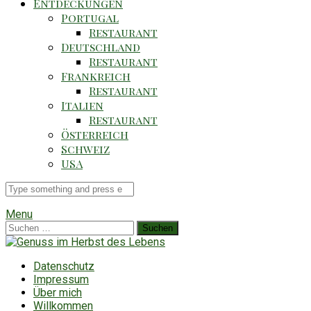
Entdeckungen
Portugal
Restaurant
Deutschland
Restaurant
Frankreich
Restaurant
Italien
Restaurant
Österreich
Schweiz
USA
Suche
für
Menu
Suchen
nach:
Datenschutz
Impressum
Über mich
Willkommen