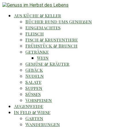
Aus Küche & Keller
Bücher rund ums Genießen
Eingemachtes
Fleisch
Fisch & Krustentiere
Frühstück & Brunch
Getränke
Wein
Gemüse & Kräuter
Gebäck
Nudeln
Salate
Suppen
Süsses
Vorspeisen
Augenweide
In Feld & Wiese
Garten
Wanderungen