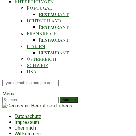
Entdeckungen
Portugal
Restaurant
Deutschland
Restaurant
Frankreich
Restaurant
Italien
Restaurant
Österreich
Schweiz
USA
Suche
für
Menu
Suchen
nach:
Datenschutz
Impressum
Über mich
Willkommen