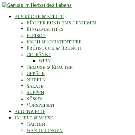
Aus Küche & Keller
Bücher rund ums Genießen
Eingemachtes
Fleisch
Fisch & Krustentiere
Frühstück & Brunch
Getränke
Wein
Gemüse & Kräuter
Gebäck
Nudeln
Salate
Suppen
Süsses
Vorspeisen
Augenweide
In Feld & Wiese
Garten
Wanderungen