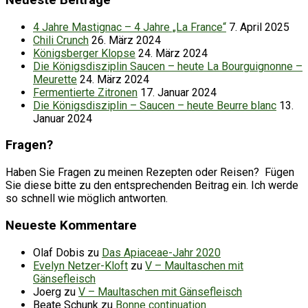
4 Jahre Mastignac – 4 Jahre „La France“
7. April 2025
Chili Crunch
26. März 2024
Königsberger Klopse
24. März 2024
Die Königsdisziplin Saucen – heute La Bourguignonne –
Meurette
24. März 2024
Fermentierte Zitronen
17. Januar 2024
Die Königsdisziplin – Saucen – heute Beurre blanc
13.
Januar 2024
Fragen?
Haben Sie Fragen zu meinen Rezepten oder Reisen? Fügen
Sie diese bitte zu den entsprechenden Beitrag ein. Ich werde
so schnell wie möglich antworten.
Neueste Kommentare
Olaf Dobis
zu
Das Apiaceae-Jahr 2020
Evelyn Netzer-Kloft
zu
V – Maultaschen mit
Gänsefleisch
Joerg
zu
V – Maultaschen mit Gänsefleisch
Beate Schunk
zu
Bonne continuation