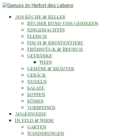
Aus Küche & Keller
Bücher rund ums Genießen
Eingemachtes
Fleisch
Fisch & Krustentiere
Frühstück & Brunch
Getränke
Wein
Gemüse & Kräuter
Gebäck
Nudeln
Salate
Suppen
Süsses
Vorspeisen
Augenweide
In Feld & Wiese
Garten
Wanderungen