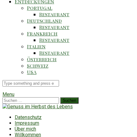
Entdeckungen
Portugal
Restaurant
Deutschland
Restaurant
Frankreich
Restaurant
Italien
Restaurant
Österreich
Schweiz
USA
Suche
für
Menu
Suchen
nach:
Datenschutz
Impressum
Über mich
Willkommen