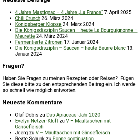
4 Jahre Mastignac – 4 Jahre „La France“
7. April 2025
Chili Crunch
26. März 2024
Königsberger Klopse
24. März 2024
Die Königsdisziplin Saucen – heute La Bourguignonne –
Meurette
24. März 2024
Fermentierte Zitronen
17. Januar 2024
Die Königsdisziplin – Saucen – heute Beurre blanc
13.
Januar 2024
Fragen?
Haben Sie Fragen zu meinen Rezepten oder Reisen? Fügen
Sie diese bitte zu den entsprechenden Beitrag ein. Ich werde
so schnell wie möglich antworten.
Neueste Kommentare
Olaf Dobis
zu
Das Apiaceae-Jahr 2020
Evelyn Netzer-Kloft
zu
V – Maultaschen mit
Gänsefleisch
Joerg
zu
V – Maultaschen mit Gänsefleisch
Beate Schunk
zu
Bonne continuation