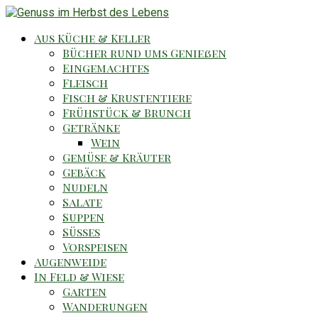
Aus Küche & Keller
Bücher rund ums Genießen
Eingemachtes
Fleisch
Fisch & Krustentiere
Frühstück & Brunch
Getränke
Wein
Gemüse & Kräuter
Gebäck
Nudeln
Salate
Suppen
Süsses
Vorspeisen
Augenweide
In Feld & Wiese
Garten
Wanderungen