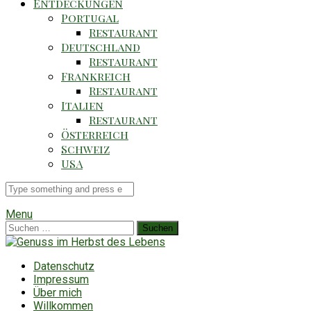
Entdeckungen
Portugal
Restaurant
Deutschland
Restaurant
Frankreich
Restaurant
Italien
Restaurant
Österreich
Schweiz
USA
Suche
für
Menu
Suchen
nach:
Datenschutz
Impressum
Über mich
Willkommen