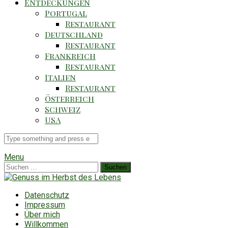
Entdeckungen
Portugal
Restaurant
Deutschland
Restaurant
Frankreich
Restaurant
Italien
Restaurant
Österreich
Schweiz
USA
Suche
für
Menu
Suchen
nach:
Datenschutz
Impressum
Über mich
Willkommen