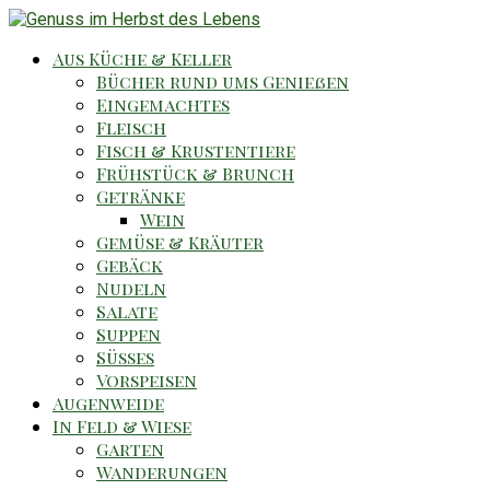
Aus Küche & Keller
Bücher rund ums Genießen
Eingemachtes
Fleisch
Fisch & Krustentiere
Frühstück & Brunch
Getränke
Wein
Gemüse & Kräuter
Gebäck
Nudeln
Salate
Suppen
Süsses
Vorspeisen
Augenweide
In Feld & Wiese
Garten
Wanderungen