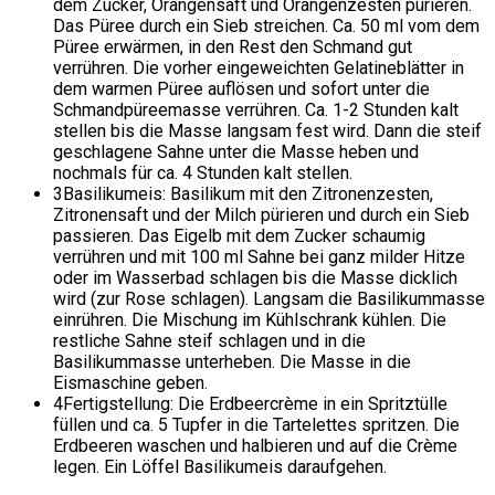
dem Zucker, Orangensaft und Orangenzesten pürieren.
Das Püree durch ein Sieb streichen. Ca. 50 ml vom dem
Püree erwärmen, in den Rest den Schmand gut
verrühren. Die vorher eingeweichten Gelatineblätter in
dem warmen Püree auflösen und sofort unter die
Schmandpüreemasse verrühren. Ca. 1-2 Stunden kalt
stellen bis die Masse langsam fest wird. Dann die steif
geschlagene Sahne unter die Masse heben und
nochmals für ca. 4 Stunden kalt stellen.
3
Basilikumeis: Basilikum mit den Zitronenzesten,
Zitronensaft und der Milch pürieren und durch ein Sieb
passieren. Das Eigelb mit dem Zucker schaumig
verrühren und mit 100 ml Sahne bei ganz milder Hitze
oder im Wasserbad schlagen bis die Masse dicklich
wird (zur Rose schlagen). Langsam die Basilikummasse
einrühren. Die Mischung im Kühlschrank kühlen. Die
restliche Sahne steif schlagen und in die
Basilikummasse unterheben. Die Masse in die
Eismaschine geben.
4
Fertigstellung: Die Erdbeercrème in ein Spritztülle
füllen und ca. 5 Tupfer in die Tartelettes spritzen. Die
Erdbeeren waschen und halbieren und auf die Crème
legen. Ein Löffel Basilikumeis daraufgehen.