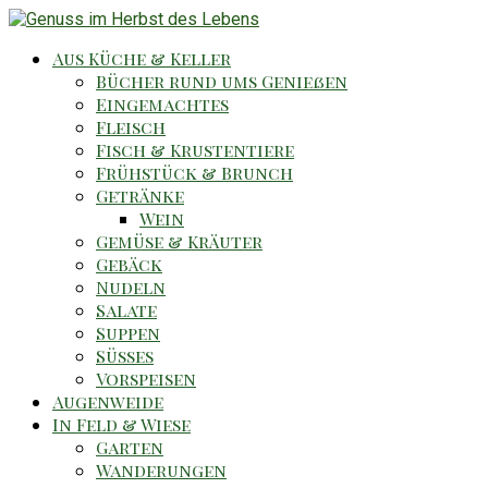
Aus Küche & Keller
Bücher rund ums Genießen
Eingemachtes
Fleisch
Fisch & Krustentiere
Frühstück & Brunch
Getränke
Wein
Gemüse & Kräuter
Gebäck
Nudeln
Salate
Suppen
Süsses
Vorspeisen
Augenweide
In Feld & Wiese
Garten
Wanderungen