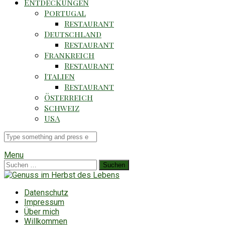
Entdeckungen
Portugal
Restaurant
Deutschland
Restaurant
Frankreich
Restaurant
Italien
Restaurant
Österreich
Schweiz
USA
Suche
für
Menu
Suchen
nach:
Datenschutz
Impressum
Über mich
Willkommen