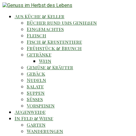
Aus Küche & Keller
Bücher rund ums Genießen
Eingemachtes
Fleisch
Fisch & Krustentiere
Frühstück & Brunch
Getränke
Wein
Gemüse & Kräuter
Gebäck
Nudeln
Salate
Suppen
Süsses
Vorspeisen
Augenweide
In Feld & Wiese
Garten
Wanderungen