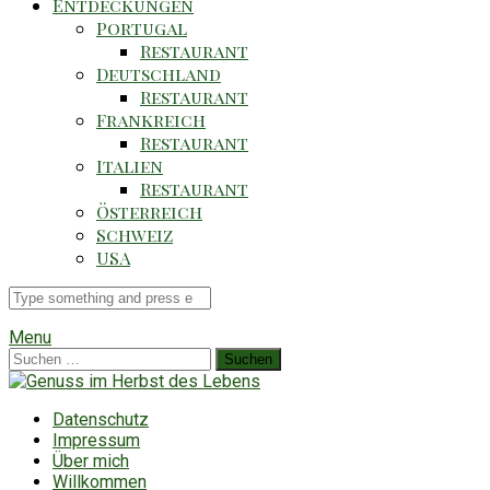
Entdeckungen
Portugal
Restaurant
Deutschland
Restaurant
Frankreich
Restaurant
Italien
Restaurant
Österreich
Schweiz
USA
Suche
für
Menu
Suchen
nach:
Datenschutz
Impressum
Über mich
Willkommen