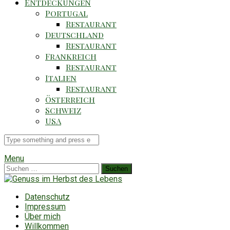
Entdeckungen
Portugal
Restaurant
Deutschland
Restaurant
Frankreich
Restaurant
Italien
Restaurant
Österreich
Schweiz
USA
Suche
für
Menu
Suchen
nach:
Datenschutz
Impressum
Über mich
Willkommen