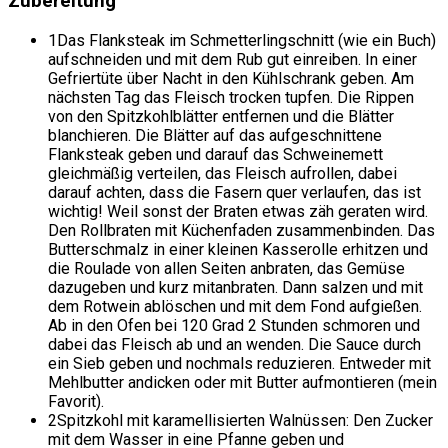
Zubereitung
1
Das Flanksteak im Schmetterlingschnitt (wie ein Buch)
aufschneiden und mit dem Rub gut einreiben. In einer
Gefriertüte über Nacht in den Kühlschrank geben. Am
nächsten Tag das Fleisch trocken tupfen. Die Rippen
von den Spitzkohlblätter entfernen und die Blätter
blanchieren. Die Blätter auf das aufgeschnittene
Flanksteak geben und darauf das Schweinemett
gleichmäßig verteilen, das Fleisch aufrollen, dabei
darauf achten, dass die Fasern quer verlaufen, das ist
wichtig! Weil sonst der Braten etwas zäh geraten wird.
Den Rollbraten mit Küchenfaden zusammenbinden. Das
Butterschmalz in einer kleinen Kasserolle erhitzen und
die Roulade von allen Seiten anbraten, das Gemüse
dazugeben und kurz mitanbraten. Dann salzen und mit
dem Rotwein ablöschen und mit dem Fond aufgießen.
Ab in den Ofen bei 120 Grad 2 Stunden schmoren und
dabei das Fleisch ab und an wenden. Die Sauce durch
ein Sieb geben und nochmals reduzieren. Entweder mit
Mehlbutter andicken oder mit Butter aufmontieren (mein
Favorit).
2
Spitzkohl mit karamellisierten Walnüssen: Den Zucker
mit dem Wasser in eine Pfanne geben und