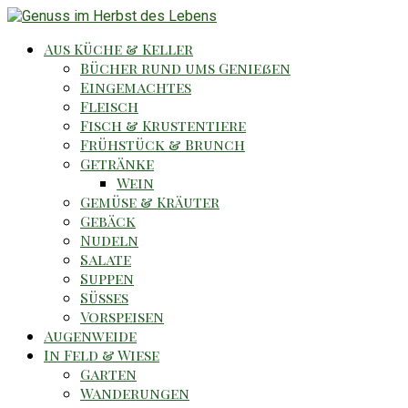
Aus Küche & Keller
Bücher rund ums Genießen
Eingemachtes
Fleisch
Fisch & Krustentiere
Frühstück & Brunch
Getränke
Wein
Gemüse & Kräuter
Gebäck
Nudeln
Salate
Suppen
Süsses
Vorspeisen
Augenweide
In Feld & Wiese
Garten
Wanderungen