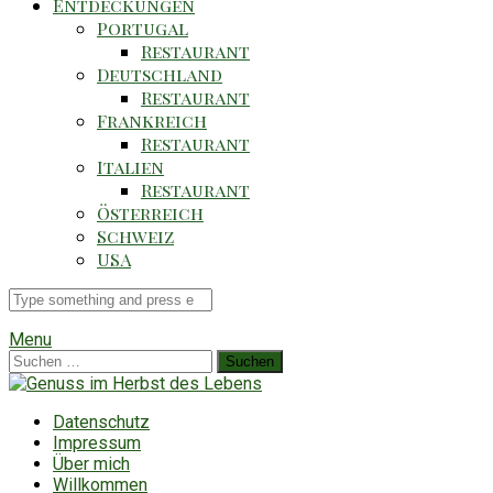
Entdeckungen
Portugal
Restaurant
Deutschland
Restaurant
Frankreich
Restaurant
Italien
Restaurant
Österreich
Schweiz
USA
Suche
für
Menu
Suchen
nach:
Datenschutz
Impressum
Über mich
Willkommen