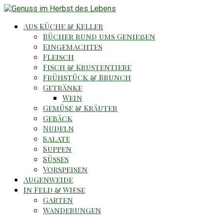
Aus Küche & Keller
Bücher rund ums Genießen
Eingemachtes
Fleisch
Fisch & Krustentiere
Frühstück & Brunch
Getränke
Wein
Gemüse & Kräuter
Gebäck
Nudeln
Salate
Suppen
Süsses
Vorspeisen
Augenweide
In Feld & Wiese
Garten
Wanderungen