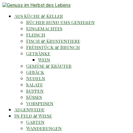
Aus Küche & Keller
Bücher rund ums Genießen
Eingemachtes
Fleisch
Fisch & Krustentiere
Frühstück & Brunch
Getränke
Wein
Gemüse & Kräuter
Gebäck
Nudeln
Salate
Suppen
Süsses
Vorspeisen
Augenweide
In Feld & Wiese
Garten
Wanderungen