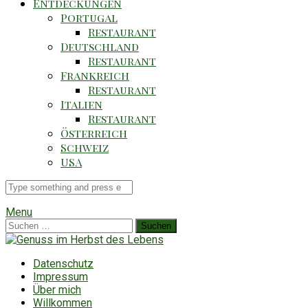
Entdeckungen
Portugal
Restaurant
Deutschland
Restaurant
Frankreich
Restaurant
Italien
Restaurant
Österreich
Schweiz
USA
Suche
für
Menu
Suchen
nach:
Datenschutz
Impressum
Über mich
Willkommen