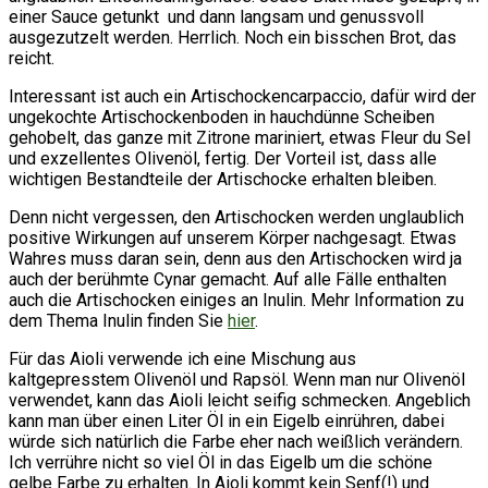
einer Sauce getunkt und dann langsam und genussvoll
ausgezutzelt werden. Herrlich. Noch ein bisschen Brot, das
reicht.
Interessant ist auch ein Artischockencarpaccio, dafür wird der
ungekochte Artischockenboden in hauchdünne Scheiben
gehobelt, das ganze mit Zitrone mariniert, etwas Fleur du Sel
und exzellentes Olivenöl, fertig. Der Vorteil ist, dass alle
wichtigen Bestandteile der Artischocke erhalten bleiben.
Denn nicht vergessen, den Artischocken werden unglaublich
positive Wirkungen auf unserem Körper nachgesagt. Etwas
Wahres muss daran sein, denn aus den Artischocken wird ja
auch der berühmte Cynar gemacht. Auf alle Fälle enthalten
auch die Artischocken einiges an Inulin. Mehr Information zu
dem Thema Inulin finden Sie
hier
.
Für das Aioli verwende ich eine Mischung aus
kaltgepresstem Olivenöl und Rapsöl. Wenn man nur Olivenöl
verwendet, kann das Aioli leicht seifig schmecken. Angeblich
kann man über einen Liter Öl in ein Eigelb einrühren, dabei
würde sich natürlich die Farbe eher nach weißlich verändern.
Ich verrühre nicht so viel Öl in das Eigelb um die schöne
gelbe Farbe zu erhalten. In Aioli kommt kein Senf(!) und