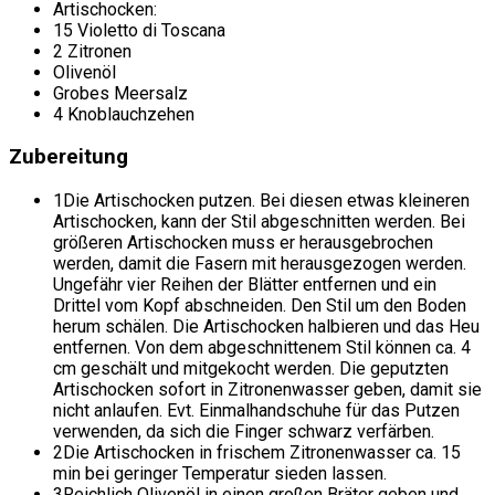
Artischocken:
15 Violetto di Toscana
2 Zitronen
Olivenöl
Grobes Meersalz
4 Knoblauchzehen
Zubereitung
1
Die Artischocken putzen. Bei diesen etwas kleineren
Artischocken, kann der Stil abgeschnitten werden. Bei
größeren Artischocken muss er herausgebrochen
werden, damit die Fasern mit herausgezogen werden.
Ungefähr vier Reihen der Blätter entfernen und ein
Drittel vom Kopf abschneiden. Den Stil um den Boden
herum schälen. Die Artischocken halbieren und das Heu
entfernen. Von dem abgeschnittenem Stil können ca. 4
cm geschält und mitgekocht werden. Die geputzten
Artischocken sofort in Zitronenwasser geben, damit sie
nicht anlaufen. Evt. Einmalhandschuhe für das Putzen
verwenden, da sich die Finger schwarz verfärben.
2
Die Artischocken in frischem Zitronenwasser ca. 15
min bei geringer Temperatur sieden lassen.
3
Reichlich Olivenöl in einen großen Bräter geben und