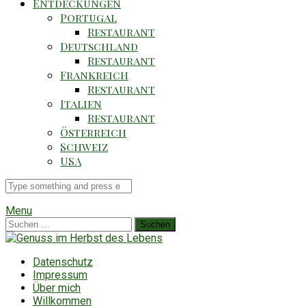
Entdeckungen
Portugal
Restaurant
Deutschland
Restaurant
Frankreich
Restaurant
Italien
Restaurant
Österreich
Schweiz
USA
Suche
für
Menu
Suchen
nach:
Datenschutz
Impressum
Über mich
Willkommen