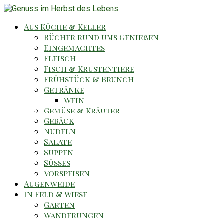
Aus Küche & Keller
Bücher rund ums Genießen
Eingemachtes
Fleisch
Fisch & Krustentiere
Frühstück & Brunch
Getränke
Wein
Gemüse & Kräuter
Gebäck
Nudeln
Salate
Suppen
Süsses
Vorspeisen
Augenweide
In Feld & Wiese
Garten
Wanderungen